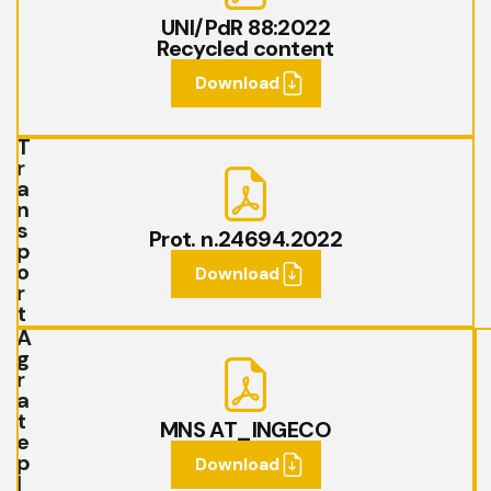
UNI/PdR 88:2022
Recycled content
Download
T
r
a
n
s
Prot. n.24694.2022
p
o
Download
r
t
A
g
r
a
t
MNS AT_INGECO
e
p
Download
l