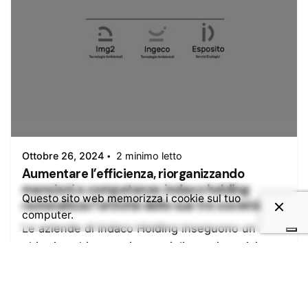
Inserito da
admin
Ottobre 26, 2024
2 minimo letto
Aumentare l’efficienza, riorganizzando
mansioni e competenze: indaco holding
Questo sito web memorizza i cookie sul tuo
razionalizza l’attività delle sue tre società.
computer.
Le aziende di Indaco Holding inseguono un
obiettivo chiaro e mirato: migliorare i servizi,
affinare le procedure, far crescere le
competenze.A beneficio dei clienti,...