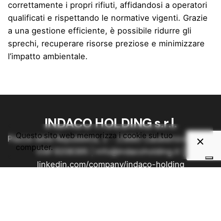
correttamente i propri rifiuti, affidandosi a operatori
qualificati e rispettando le normative vigenti. Grazie
a una gestione efficiente, è possibile ridurre gli
sprechi, recuperare risorse preziose e minimizzare
l’impatto ambientale.
INDACO HOLDING s.r.l.
Questo sito web memorizza i cookie sul tuo
Piazza della Repubblica, 2 - 23880 Casatenovo (LC) |
computer.
039 9208395
|
info@indacoholding.it
|
linkedin.com/company/indaco-holding
C.F. e P.I. 03812120131 - Capitale sociale 20.000
euro i.v.
Obblighi informativi per le erogazioni pubbliche: gli
aiuti di Stato e gli aiuti de minimis ricevuti dalla