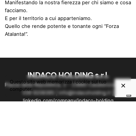
Manifestando la nostra fierezza per chi siamo e cosa
facciamo.
E per il territorio a cui apparteniamo.
Quello che rende potente e tonante ogni “Forza
Atalanta!”.
INDACO HOLDING s.r.l.
Questo sito web memorizza i cookie sul tuo
Piazza della Repubblica, 2 - 23880 Casatenovo (LC) |
computer.
039 9208395
|
info@indacoholding.it
|
linkedin.com/company/indaco-holding
C.F. e P.I. 03812120131 - Capitale sociale 20.000
euro i.v.
Obblighi informativi per le erogazioni pubbliche: gli
aiuti di Stato e gli aiuti de minimis ricevuti dalla