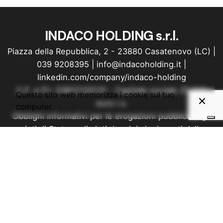
INDACO HOLDING s.r.l.
Piazza della Repubblica, 2 - 23880 Casatenovo (LC) |
039 9208395
|
info@indacoholding.it
|
linkedin.com/company/indaco-holding
C.F. e P.I. 03812120131 - Capitale sociale 20.000
Questo sito web memorizza i cookie sul tuo
euro i.v.
computer.
Obblighi informativi per le erogazioni pubbliche: gli
aiuti di Stato e gli aiuti de minimis ricevuti dalla
nostra impresa sono contenuti nel Registro
Nazionale degli Aiuti di Stato
di cui all’art. 52 della L. 234/2012 consultabile al
seguente link: Registro Nazionale Trasparenza
Privacy
&
Cookie Policy
Made with love by